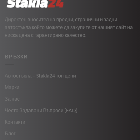
Директен вносител на предни, странични и задни
автостъкла който можете да закупите от нашият сайт на
ниска цена с гарантирано качество.
ВРЪЗКИ
Автостъкла – Stakla24 топ цени
Марки
За нас
Често Задавани Въпроси (FAQ)
Контакти
Блог