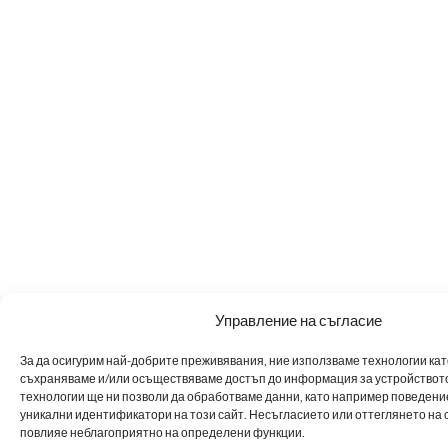
Управление на съгласие
За да осигурим най-добрите преживявания, ние използваме технологии като 
съхраняваме и/или осъществяваме достъп до информация за устройството
технологии ще ни позволи да обработваме данни, като например поведен
уникални идентификатори на този сайт. Несъгласието или оттеглянето на 
повлияе неблагоприятно на определени функции.