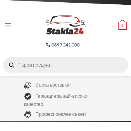
Skip
ADD ANYTHING HERE OR JUST REMOVE IT...
to
content
0
0899 341 000
Products
search
Бърза доставка!
Гаранция за най-високо
качество!
Професионален съвет!