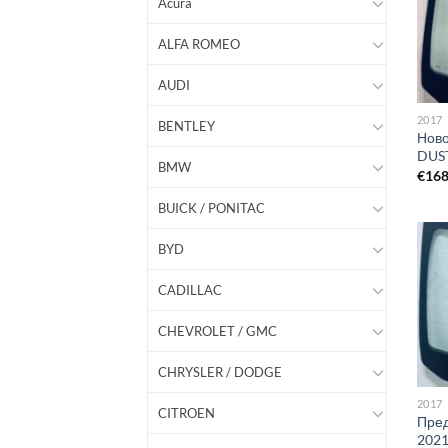
Acura
ALFA ROMEO
AUDI
2017
BENTLEY
Ново
DUST
BMW
€
16
BUICK / PONITAC
BYD
CADILLAC
CHEVROLET / GMC
CHRYSLER / DODGE
2017
CITROEN
Пред
202