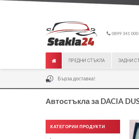
Skip
ADD ANYTHING HERE OR JUST REMOVE IT...
to
content
0899 341 000
ПРЕДНИ СТЪКЛА
ЗАДНИ С
|
Бърза доставка!
Автостъкла за DACIA DUS
КАТЕГОРИИ ПРОДУКТИ