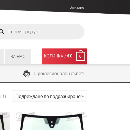
Влизане
ucts
ch
КОЛИЧКА /
€
0
0
ЗА НАС
Професионален съвет!
ults