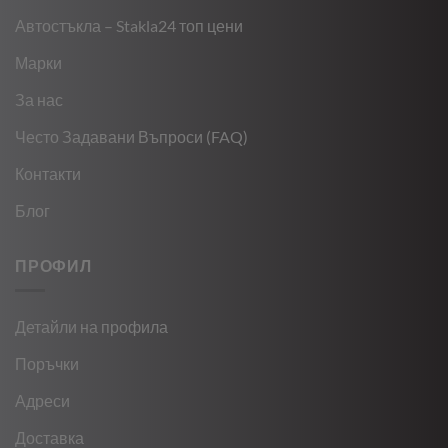
Автостъкла – Stakla24 топ цени
Марки
За нас
Често Задавани Въпроси (FAQ)
Контакти
Блог
ПРОФИЛ
Детайли на профила
Поръчки
Адреси
Доставка