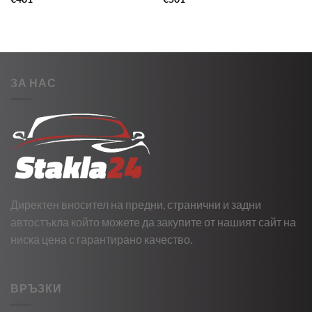
ЗА НАС
Директен вносител на предни, странични и задни
автостъкла който можете да закупите от нашият сайт на
ниска цена с гарантирано качество.
ВРЪЗКИ