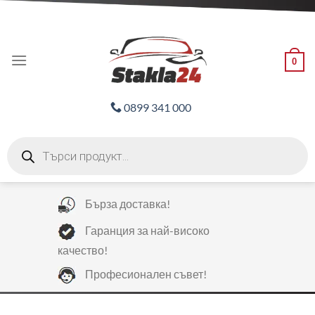
Skip
ADD ANYTHING HERE OR JUST REMOVE IT...
to
content
0
0899 341 000
Products
search
Бърза доставка!
Гаранция за най-високо
качество!
Професионален съвет!