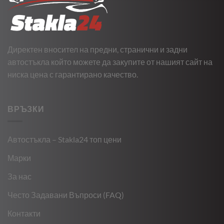
Директен вносител на предни, странични и задни
автостъкла който можете да закупите от нашият сайт на
ниска цена с гарантирано качество.
ВРЪЗКИ
Автостъкла – Stakla24 топ цени
Марки
За нас
Често Задавани Въпроси (FAQ)
Контакти