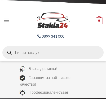
Skip
ADD ANYTHING HERE OR JUST REMOVE IT...
to
content
0
0899 341 000
Products
search
Бърза доставка!
Гаранция за най-високо
качество!
Професионален съвет!