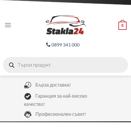
Skip
ADD ANYTHING HERE OR JUST REMOVE IT...
to
content
0
0899 341 000
Products
search
Бърза доставка!
Гаранция за най-високо
качество!
Професионален съвет!