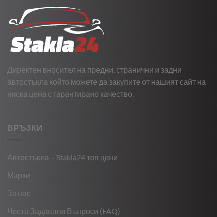
Директен вносител на предни, странични и задни
автостъкла който можете да закупите от нашият сайт на
ниска цена с гарантирано качество.
ВРЪЗКИ
Автостъкла – Stakla24 топ цени
Марки
За нас
Често Задавани Въпроси (FAQ)