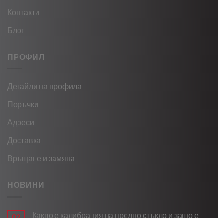
Контакти
Блог
ПРОФИЛ
Детайли на профила
Поръчки
Адреси
Доставка
Връщане и замяна
НОВИНИ
Какво е калибрация на предно стъкло и защо е
02