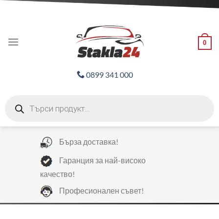
Skip
ADD ANYTHING HERE OR JUST REMOVE IT...
to
content
0
0899 341 000
Products
search
Бърза доставка!
Гаранция за най-високо
качество!
Професионален съвет!