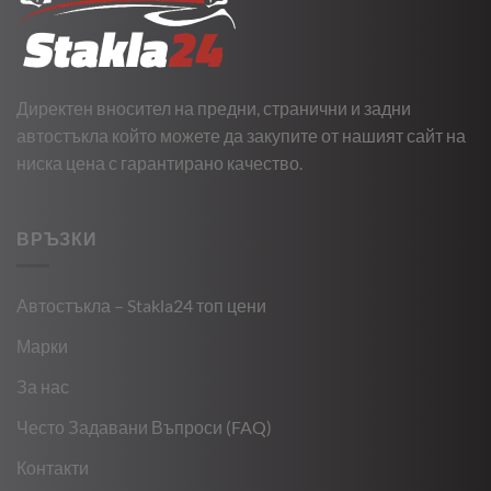
Директен вносител на предни, странични и задни
автостъкла който можете да закупите от нашият сайт на
ниска цена с гарантирано качество.
ВРЪЗКИ
Автостъкла – Stakla24 топ цени
Марки
За нас
Често Задавани Въпроси (FAQ)
Контакти