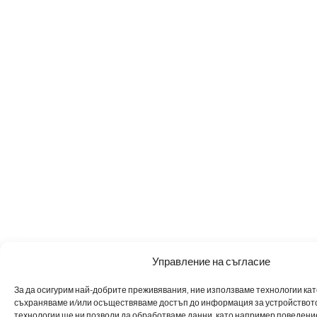
Управление на съгласие
За да осигурим най-добрите преживявания, ние използваме технологии като 
съхраняваме и/или осъществяваме достъп до информация за устройството
технологии ще ни позволи да обработваме данни, като например поведен