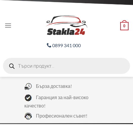
Skip
ADD ANYTHING HERE OR JUST REMOVE IT...
to
content
0
0899 341 000
Products
search
Бърза доставка!
Гаранция за най-високо
качество!
Професионален съвет!