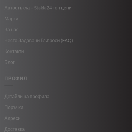
Автостъкла – Stakla24 топ цени
Марки
За нас
Често Задавани Въпроси (FAQ)
Контакти
Блог
ПРОФИЛ
Детайли на профила
Поръчки
Адреси
Доставка