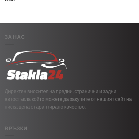
ЗА НАС
Директен вносител на предни, странични и задни
автостъкла който можете да закупите от нашият сайт на
ниска цена с гарантирано качество.
ВРЪЗКИ