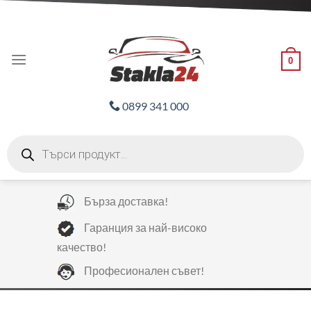
Skip
ADD ANYTHING HERE OR JUST REMOVE IT...
to
content
0
0899 341 000
Products
search
Бърза доставка!
Гаранция за най-високо
качество!
Професионален съвет!