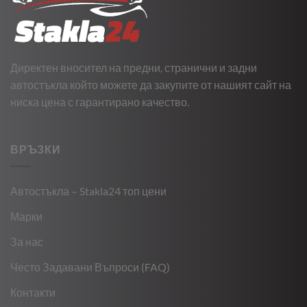
Директен вносител на предни, странични и задни
автостъкла който можете да закупите от нашият сайт на
ниска цена с гарантирано качество.
ВРЪЗКИ
Автостъкла – Stakla24 топ цени
Марки
За нас
Често Задавани Въпроси (FAQ)
Контакти