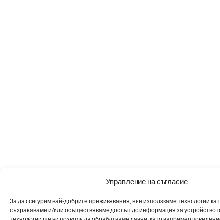
Управление на съгласие
За да осигурим най-добрите преживявания, ние използваме технологии като 
съхраняваме и/или осъществяваме достъп до информация за устройството
технологии ще ни позволи да обработваме данни, като например поведен