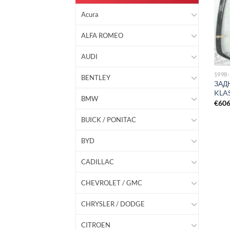
Acura
ALFA ROMEO
AUDI
1998
BENTLEY
ЗАД
KLAS
BMW
€
60
BUICK / PONITAC
BYD
CADILLAC
CHEVROLET / GMC
CHRYSLER / DODGE
CITROEN