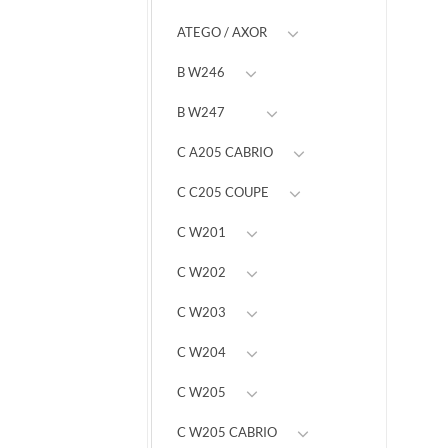
ATEGO / AXOR
B W246
B W247
C A205 CABRIO
C C205 COUPE
C W201
C W202
C W203
C W204
C W205
C W205 CABRIO