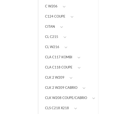
C W206
C124 COUPE
CITAN
CL C215
CL W216
CLA C117 KOMBI
CLA C118 COUPE
CLK 2 W209
CLK 2 W209 CABRIO
CLK W208 COUPE/CABRIO
CLS C218 X218