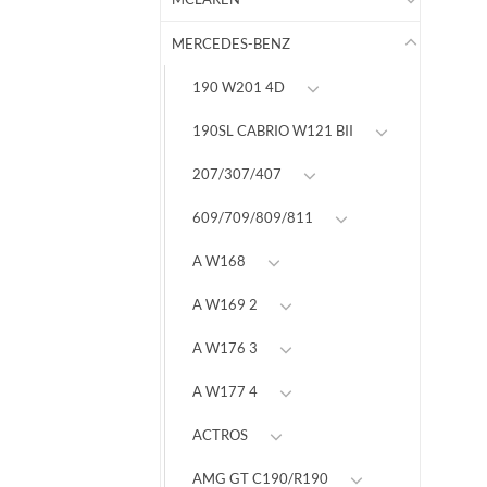
MERCEDES-BENZ
190 W201 4D
190SL CABRIO W121 BII
207/307/407
609/709/809/811
A W168
A W169 2
A W176 3
A W177 4
ACTROS
AMG GT C190/R190