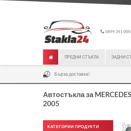
Skip
ADD ANYTHING HERE OR JUST REMOVE IT...
to
content
0899 341 000
ПРЕДНИ СТЪКЛА
ЗАДНИ С
|
Бърза доставка!
Автостъкла за MERCEDES-
2005
КАТЕГОРИИ ПРОДУКТИ