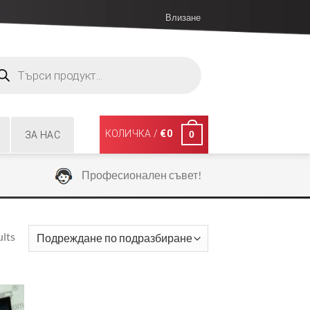
Влизане
ucts
ch
КОЛИЧКА /
€
0
0
ЗА НАС
Професионален съвет!
ults