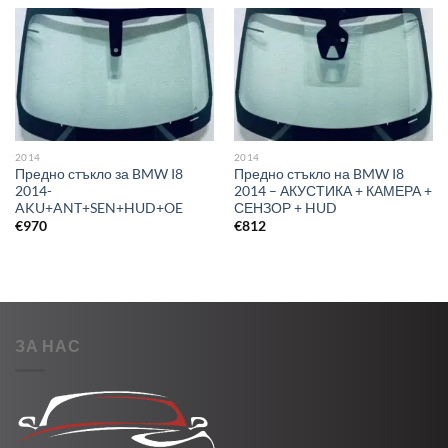
2014
2014
Предно стъкло за BMW I8
Предно стъкло на BMW I8
2014-
2014 – АКУСТИКА + КАМЕРА +
AKU+ANT+SEN+HUD+OE
СЕНЗОР + HUD
€
970
€
812
ЗА НАС