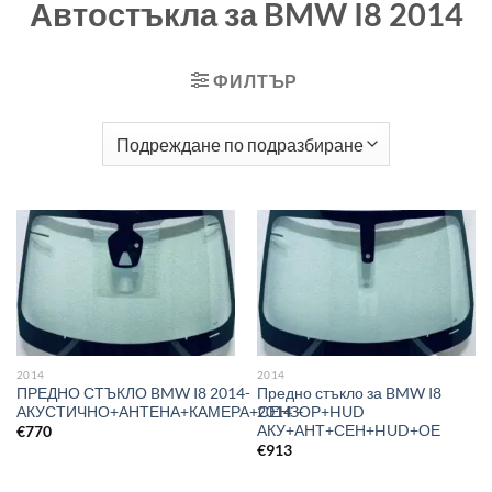
Автостъкла за BMW I8 2014
ФИЛТЪР
2014
2014
ПРЕДНО СТЪКЛО BMW I8 2014-
Предно стъкло за BMW I8
АКУСТИЧНО+АНТЕНА+КАМЕРА+СЕНЗОР+HUD
2014 –
АКУ+АНТ+СЕН+HUD+ОЕ
€
770
€
913