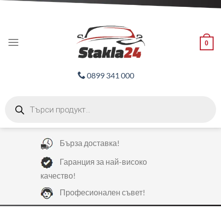
Skip
ADD ANYTHING HERE OR JUST REMOVE IT...
to
content
0
0899 341 000
Products
search
Бърза доставка!
Гаранция за най-високо
качество!
Професионален съвет!