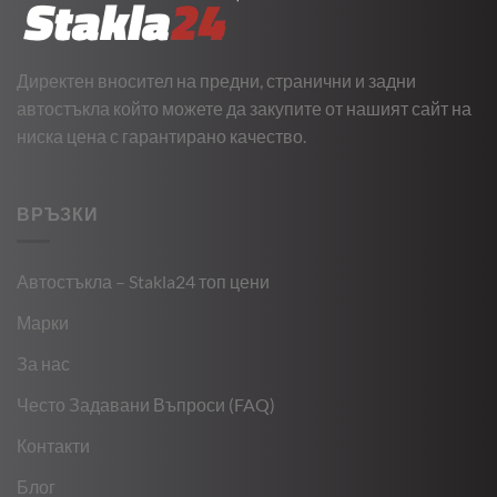
Директен вносител на предни, странични и задни
автостъкла който можете да закупите от нашият сайт на
ниска цена с гарантирано качество.
ВРЪЗКИ
Автостъкла – Stakla24 топ цени
Марки
За нас
Често Задавани Въпроси (FAQ)
Контакти
Блог