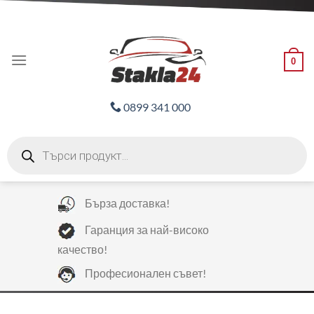
Skip
ADD ANYTHING HERE OR JUST REMOVE IT...
to
content
0
0899 341 000
Products
search
Бърза доставка!
Гаранция за най-високо
качество!
Професионален съвет!