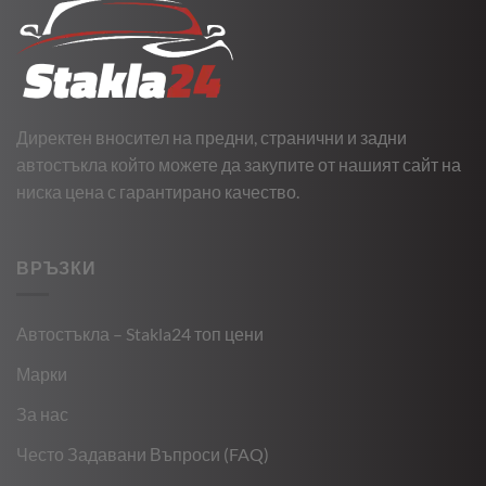
Директен вносител на предни, странични и задни
автостъкла който можете да закупите от нашият сайт на
ниска цена с гарантирано качество.
ВРЪЗКИ
Автостъкла – Stakla24 топ цени
Марки
За нас
Често Задавани Въпроси (FAQ)