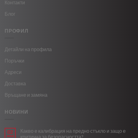
Контакти
Блог
ПРОФИЛ
Детайли на профила
Поръчки
Адреси
Доставка
Връщане и замяна
НОВИНИ
Какво е калибрация на предно стъкло и защо е
02
юни
критична за безопасността?