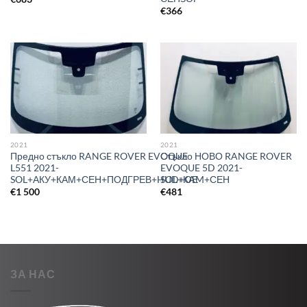
€
366
2021
2021
Предно стъкло RANGE ROVER EVOQUE
Стъкло НОВО RANGE ROVER
L551 2021-
EVOQUE 5D 2021-
SOL+АКУ+КАМ+СЕН+ПОДГРЕВ+HUD+ОЕ
SOL+КAM+СЕН
€
1 500
€
481
ЗА НАС