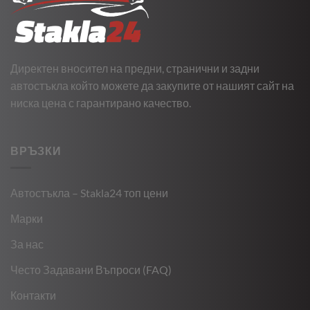
Директен вносител на предни, странични и задни
автостъкла който можете да закупите от нашият сайт на
ниска цена с гарантирано качество.
ВРЪЗКИ
Автостъкла – Stakla24 топ цени
Марки
За нас
Често Задавани Въпроси (FAQ)
Контакти