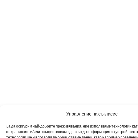
Управление на съгласие
За да осигурим най-добрите преживявания, ние използваме технологии като 
съхраняваме и/или осъществяваме достъп до информация за устройството
технологии ще ни позволи да обработваме данни, като например поведен