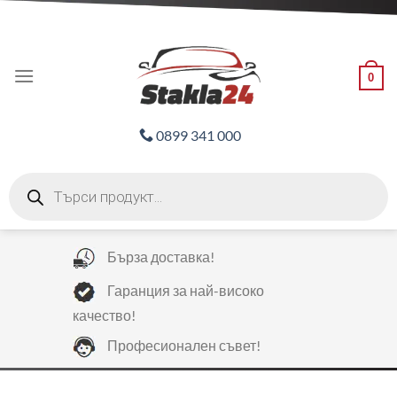
Skip
ADD ANYTHING HERE OR JUST REMOVE IT...
to
content
0
0899 341 000
Products
search
Бърза доставка!
Гаранция за най-високо
качество!
Професионален съвет!