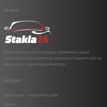
ЗА НАС
Директен вносител на предни, странични и задни
автостъкла който можете да закупите от нашият сайт на
ниска цена с гарантирано качество.
ВРЪЗКИ
Автостъкла – Stakla24 топ цени
Марки