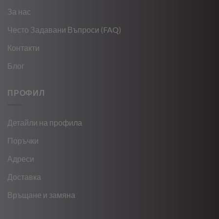
За нас
Често Задавани Въпроси (FAQ)
Контакти
Блог
ПРОФИЛ
Детайли на профила
Поръчки
Адреси
Доставка
Връщане и замяна