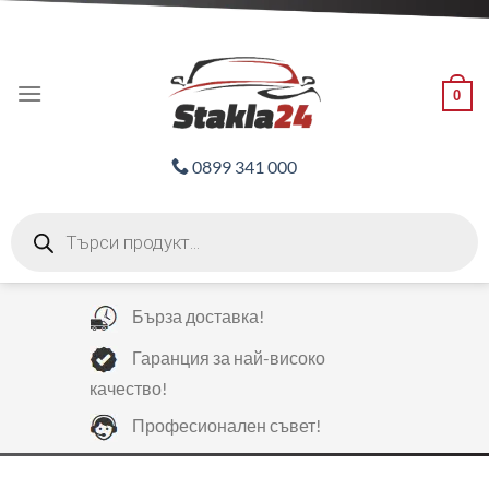
Skip
ADD ANYTHING HERE OR JUST REMOVE IT...
to
content
0
0899 341 000
Products
search
Бърза доставка!
Гаранция за най-високо
качество!
Професионален съвет!