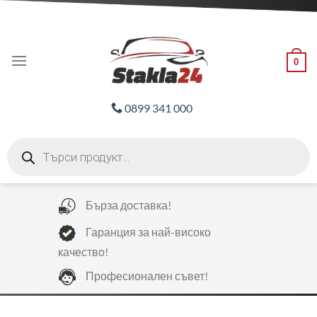
Skip
ADD ANYTHING HERE OR JUST REMOVE IT...
to
content
0
0899 341 000
Products
search
Бърза доставка!
Гаранция за най-високо
качество!
Професионален съвет!