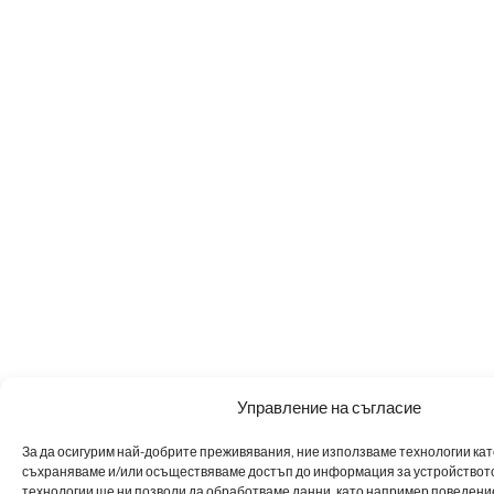
Управление на съгласие
За да осигурим най-добрите преживявания, ние използваме технологии като 
съхраняваме и/или осъществяваме достъп до информация за устройството
технологии ще ни позволи да обработваме данни, като например поведен