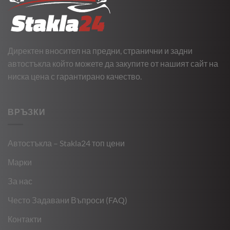
Директен вносител на предни, странични и задни
автостъкла който можете да закупите от нашият сайт на
ниска цена с гарантирано качество.
ВРЪЗКИ
Автостъкла – Stakla24 топ цени
Марки
За нас
Често Задавани Въпроси (FAQ)
Контакти