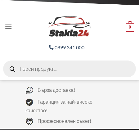
Skip
ADD ANYTHING HERE OR JUST REMOVE IT...
to
content
0
0899 341 000
Products
search
Бърза доставка!
Гаранция за най-високо
качество!
Професионален съвет!