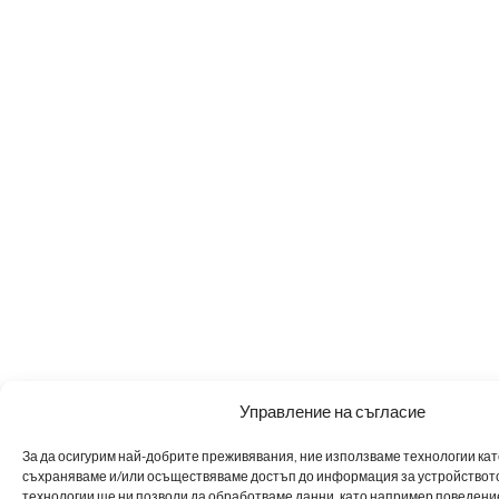
Управление на съгласие
За да осигурим най-добрите преживявания, ние използваме технологии като 
съхраняваме и/или осъществяваме достъп до информация за устройството
технологии ще ни позволи да обработваме данни, като например поведен