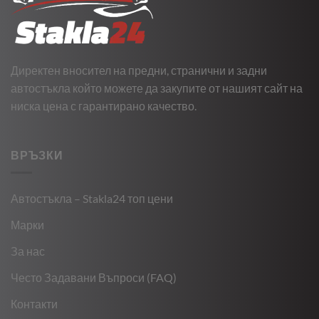
Директен вносител на предни, странични и задни
автостъкла който можете да закупите от нашият сайт на
ниска цена с гарантирано качество.
ВРЪЗКИ
Автостъкла – Stakla24 топ цени
Марки
За нас
Често Задавани Въпроси (FAQ)
Контакти