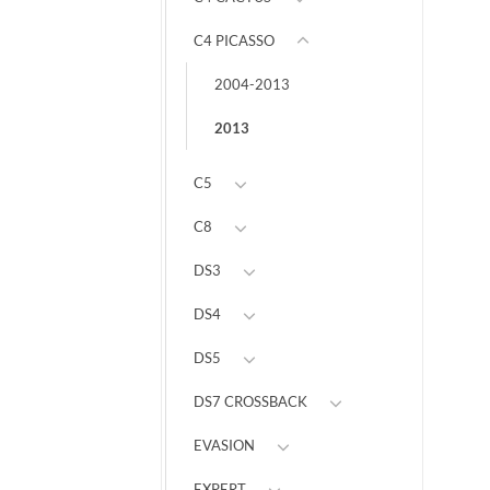
C4 PICASSO
2004-2013
2013
C5
C8
DS3
DS4
DS5
DS7 CROSSBACK
EVASION
EXPERT