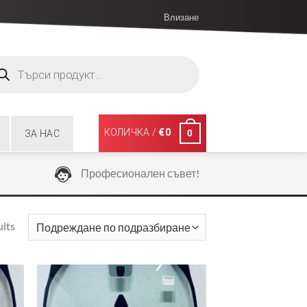
Влизане
ucts
ch
КОЛИЧКА /
€
0
0
ЗА НАС
Професионален съвет!
ults