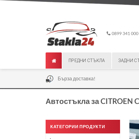
Skip
ADD ANYTHING HERE OR JUST REMOVE IT...
to
content
0899 341 000
ПРЕДНИ СТЪКЛА
ЗАДНИ С
|
Бърза доставка!
Автостъкла за CITROEN C
КАТЕГОРИИ ПРОДУКТИ