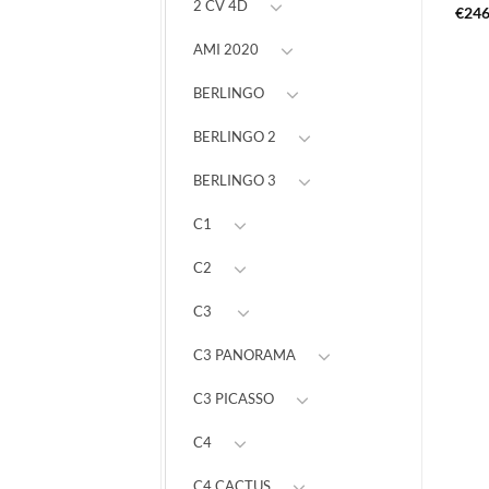
2 CV 4D
€
24
AMI 2020
BERLINGO
BERLINGO 2
BERLINGO 3
C1
C2
C3
C3 PANORAMA
C3 PICASSO
C4
C4 CACTUS