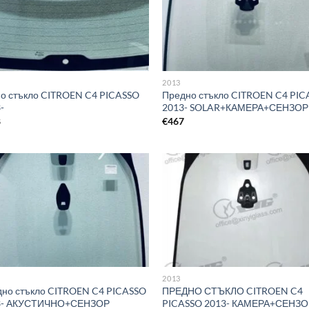
2013
о стъкло CITROEN C4 PICASSO
Предно стъкло CITROEN C4 PI
-
2013- SOLAR+КАМЕРА+СЕНЗОР
8
€
467
2013
но стъкло CITROEN C4 PICASSO
ПРЕДНО СТЪКЛО CITROEN C4
3- АКУСТИЧНО+СЕНЗОР
PICASSO 2013- КАМЕРА+СЕНЗ