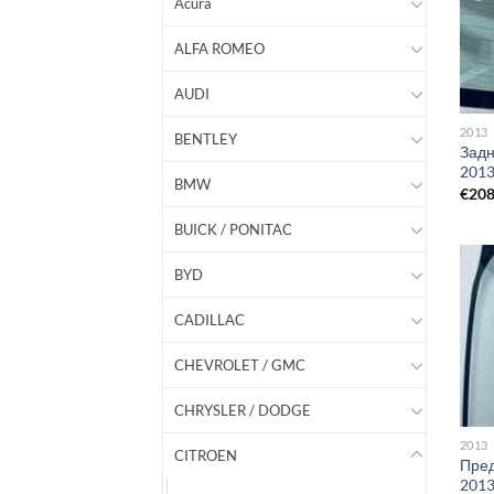
Acura
ALFA ROMEO
AUDI
2013
BENTLEY
Задн
2013
BMW
€
20
BUICK / PONITAC
BYD
CADILLAC
CHEVROLET / GMC
CHRYSLER / DODGE
2013
CITROEN
Пред
201