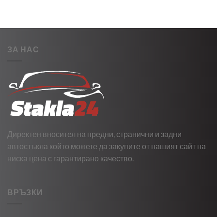
ЗА НАС
Директен вносител на предни, странични и задни
автостъкла който можете да закупите от нашият сайт на
ниска цена с гарантирано качество.
ВРЪЗКИ