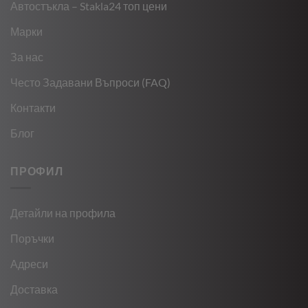
Автостъкла – Stakla24 топ цени
Марки
За нас
Често Задавани Въпроси (FAQ)
Контакти
Блог
ПРОФИЛ
Детайли на профила
Поръчки
Адреси
Доставка