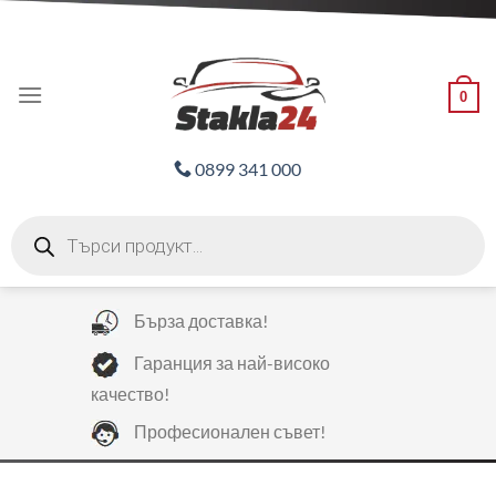
Skip
ADD ANYTHING HERE OR JUST REMOVE IT...
to
content
0
0899 341 000
Products
search
Бърза доставка!
Гаранция за най-високо
качество!
Професионален съвет!