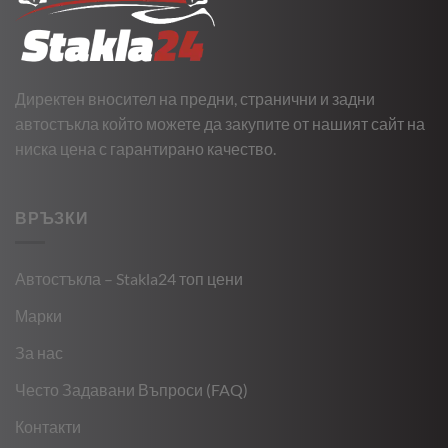
Директен вносител на предни, странични и задни
автостъкла който можете да закупите от нашият сайт на
ниска цена с гарантирано качество.
ВРЪЗКИ
Автостъкла – Stakla24 топ цени
Марки
За нас
Често Задавани Въпроси (FAQ)
Контакти