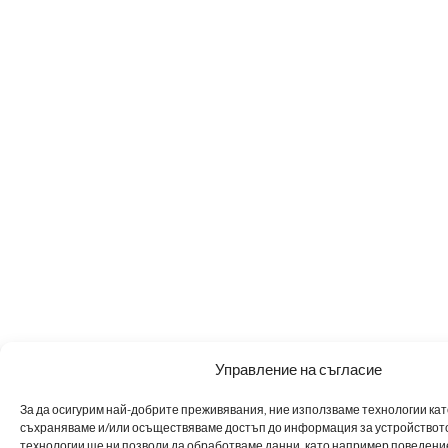
Управление на съгласие
За да осигурим най-добрите преживявания, ние използваме технологии като 
съхраняваме и/или осъществяваме достъп до информация за устройството
технологии ще ни позволи да обработваме данни, като например поведен