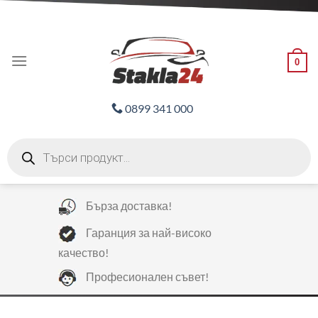
Skip
ADD ANYTHING HERE OR JUST REMOVE IT...
to
content
0
0899 341 000
Products
search
Бърза доставка!
Гаранция за най-високо
качество!
Професионален съвет!