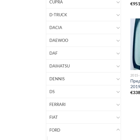
CUPRA
€
95
D-TRUCK
DACIA
DAEWOO
DAF
DAIHATSU
2015
DENNIS
Пре
201
DS
€
33
FERRARI
FIAT
FORD