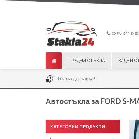
Skip
ADD ANYTHING HERE OR JUST REMOVE IT...
to
content
0899 341 000
ПРЕДНИ СТЪКЛА
ЗАДНИ С
|
Бърза доставка!
Автостъкла за FORD S-M
КАТЕГОРИИ ПРОДУКТИ