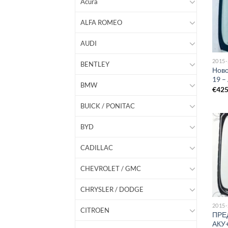
Acura
ALFA ROMEO
AUDI
2015
BENTLEY
Ново
19 
BMW
€
42
BUICK / PONITAC
BYD
CADILLAC
CHEVROLET / GMC
CHRYSLER / DODGE
2015
CITROEN
ПРЕ
АКУ