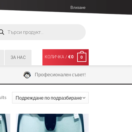
Влизане
ucts
ch
КОЛИЧКА /
€
0
0
ЗА НАС
Професионален съвет!
ults