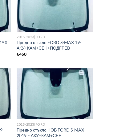
2015-2023|FORD
-MAX
Предно стъкло FORD S-MAX 19-
АКУ+КАМ+СЕН+ПОДГРЕВ
€
450
2015-2023|FORD
9-
Предно стъкло НОВ FORD S-MAX
2019 – АКУ+КАМ+СЕН