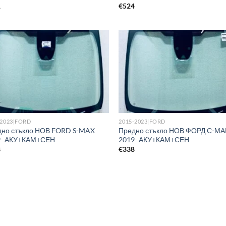
1
€
524
-2023|FORD
2015-2023|FORD
дно стъкло НОВ FORD S-MAX
Предно стъкло НОВ ФОРД С-М
9- АКУ+КАМ+СЕН
2019- АКУ+КАМ+СЕН
8
€
338