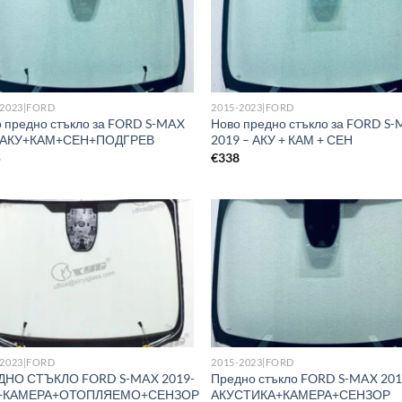
-2023|FORD
2015-2023|FORD
 предно стъкло за FORD S-MAX
Ново предно стъкло за FORD S
– АКУ+КАМ+СЕН+ПОДГРЕВ
2019 – АКУ + КАМ + СЕН
5
€
338
-2023|FORD
2015-2023|FORD
ДНО СТЪКЛО FORD S-MAX 2019-
Предно стъкло FORD S-MAX 201
+КАМЕРА+ОТОПЛЯЕМО+СЕНЗОР
АКУСТИКА+КАМЕРА+СЕНЗОР