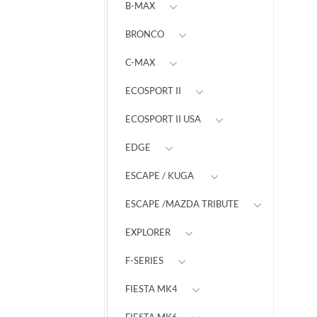
B-MAX
BRONCO
C-MAX
ECOSPORT II
ECOSPORT II USA
EDGE
ESCAPE / KUGA
ESCAPE /MAZDA TRIBUTE
EXPLORER
F-SERIES
FIESTA MK4