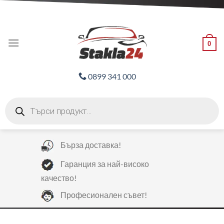
Skip
ADD ANYTHING HERE OR JUST REMOVE IT...
to
content
0
0899 341 000
Products
search
Бърза доставка!
Гаранция за най-високо
качество!
Професионален съвет!