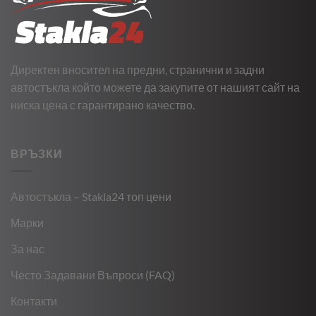
Директен вносител на предни, странични и задни
автостъкла който можете да закупите от нашият сайт на
ниска цена с гарантирано качество.
ВРЪЗКИ
Автостъкла – Stakla24 топ цени
Марки
За нас
Често Задавани Въпроси (FAQ)
Контакти