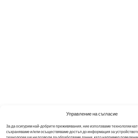
Управление на съгласие
За да осигурим най-добрите преживявания, ние използваме технологии като 
съхраняваме и/или осъществяваме достъп до информация за устройството
технологии ще ни позволи да обработваме данни, като например поведен