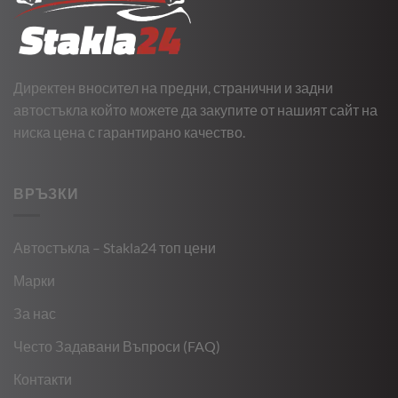
Директен вносител на предни, странични и задни
автостъкла който можете да закупите от нашият сайт на
ниска цена с гарантирано качество.
ВРЪЗКИ
Автостъкла – Stakla24 топ цени
Марки
За нас
Често Задавани Въпроси (FAQ)
Контакти