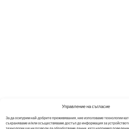
Управление на съгласие
За да осигурим най-добрите преживявания, ние използваме технологии като 
съхраняваме и/или осъществяваме достъп до информация за устройството
технологии ще ни позволи да обработваме данни, като например поведен