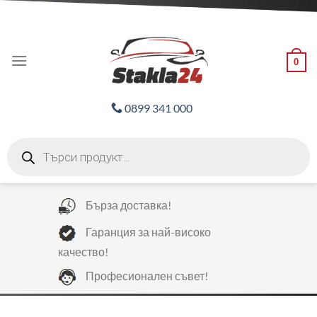
Skip
ADD ANYTHING HERE OR JUST REMOVE IT...
to
content
0
0899 341 000
Products
search
Бърза доставка!
Гаранция за най-високо
качество!
Професионален съвет!