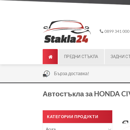
Skip
ADD ANYTHING HERE OR JUST REMOVE IT...
to
content
0899 341 000
ПРЕДНИ СТЪКЛА
ЗАДНИ С
|
Бърза доставка!
Автостъкла за HONDA CI
КАТЕГОРИИ ПРОДУКТИ
Acura