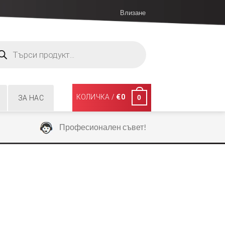
Влизане
ucts
ch
КОЛИЧКА /
€
0
0
ЗА НАС
Професионален съвет!