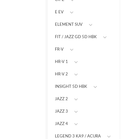
E EV
ELEMENT SUV
FIT / JAZZ GD 5D HBK
FR-V
HR-V 1
HR-V 2
INSIGHT 5D HBK
JAZZ 2
JAZZ 3
JAZZ 4
LEGEND 3 KA9 / ACURA