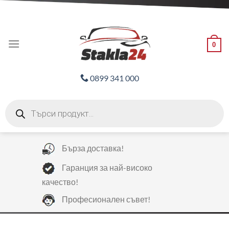
Skip
ADD ANYTHING HERE OR JUST REMOVE IT...
to
content
0
0899 341 000
Products
search
Бърза доставка!
Гаранция за най-високо
качество!
Професионален съвет!