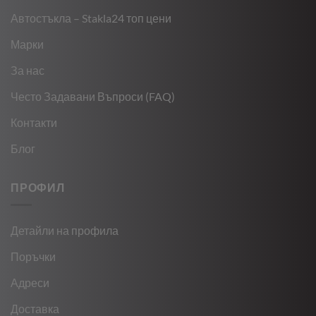
Автостъкла – Stakla24 топ цени
Марки
За нас
Често Задавани Въпроси (FAQ)
Контакти
Блог
ПРОФИЛ
Детайли на профила
Поръчки
Адреси
Доставка