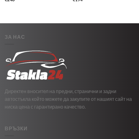
ЗА НАС
Директен вносител на предни, странични и задни
автостъкла който можете да закупите от нашият сайт на
ниска цена с гарантирано качество.
ВРЪЗКИ