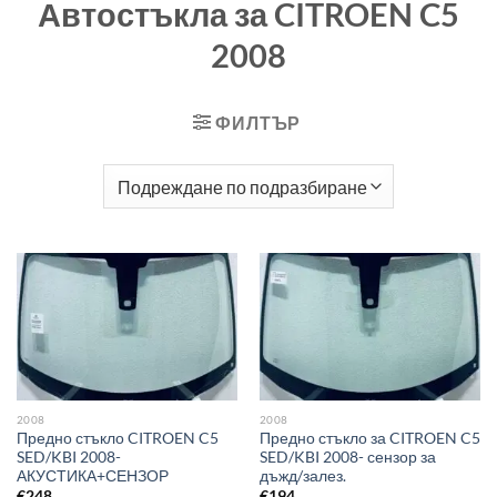
Автостъкла за CITROEN C5
2008
ФИЛТЪР
2008
2008
Предно стъкло CITROEN C5
Предно стъкло за CITROEN C5
SED/KBI 2008-
SED/KBI 2008- сензор за
АКУСТИКА+СЕНЗОР
дъжд/залез.
€
248
€
194