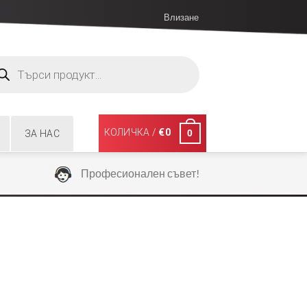
Влизане
ucts
ch
КОЛИЧКА /
€
0
0
ЗА НАС
Професионален съвет!