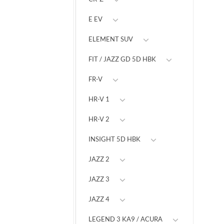
E EV
ELEMENT SUV
FIT / JAZZ GD 5D HBK
FR-V
HR-V 1
HR-V 2
INSIGHT 5D HBK
JAZZ 2
JAZZ 3
JAZZ 4
LEGEND 3 KA9 / ACURA