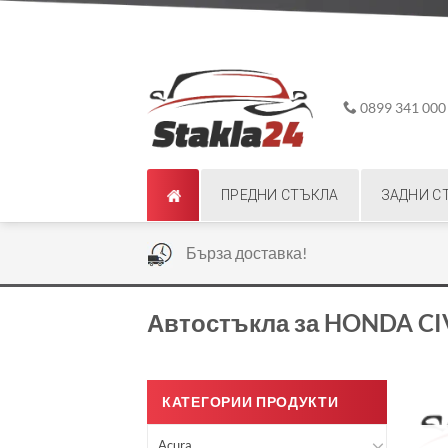
Skip
ADD ANYTHING HERE OR JUST REMOVE IT...
to
content
0899 341 000
ПРЕДНИ СТЪКЛА
ЗАДНИ С
|
Бърза доставка!
Автостъкла за HONDA CI
КАТЕГОРИИ ПРОДУКТИ
Acura