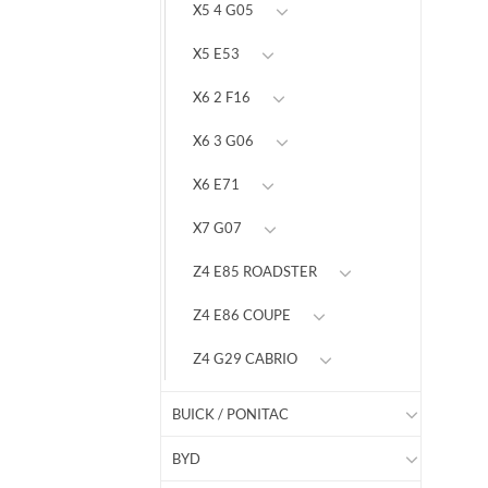
X5 4 G05
X5 E53
X6 2 F16
X6 3 G06
X6 E71
X7 G07
Z4 E85 ROADSTER
Z4 E86 COUPE
Z4 G29 CABRIO
BUICK / PONITAC
BYD