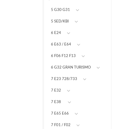
5 G30 G31
5 SED/KBI
6 E24
6 E63 / E64
6 F06 F12 F13
6 G32 GRAN TURISMO
7 E23 728/733
7 E32
7 E38
7 E65 E66
7 F01 / F02