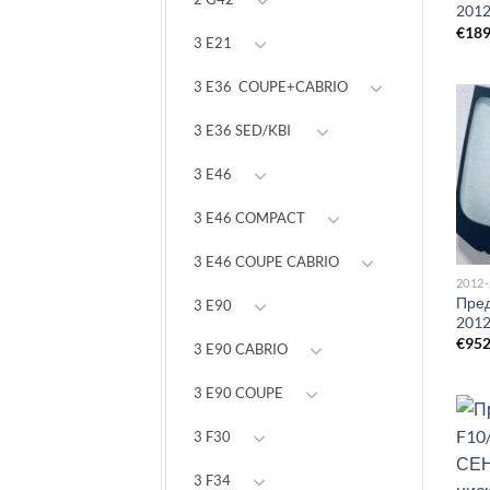
201
€
18
3 E21
3 E36 COUPE+CABRIO
3 E36 SED/KBI
3 E46
3 E46 COMPACT
3 E46 COUPE CABRIO
2012
Пред
3 E90
201
€
95
3 E90 CABRIO
3 E90 COUPE
3 F30
3 F34