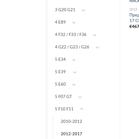
2012
3 G20 G21
Пред
17 
4 E89
€
46
4 F32 / F33 / F36
4 G22 / G23 / G26
5 E34
5 E39
5 E60
5 F07 GT
5 F10 F11
2010-2012
2012-2017