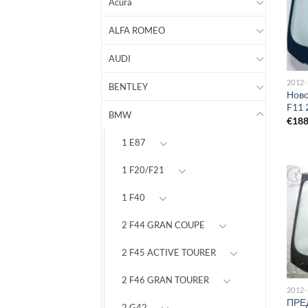
Acura
ALFA ROMEO
AUDI
2012
BENTLEY
Ново
F11 
BMW
€
18
1 E87
1 F20/F21
1 F40
2 F44 GRAN COUPE
2 F45 ACTIVE TOURER
2 F46 GRAN TOURER
2012
ПРЕ
2 G42