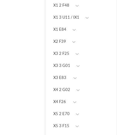
X1 2 F48
X1 3 U11 / IX1
X1 E84
X2 F39
X3 2 F25
X3 3 G01
X3 E83
X4 2 G02
X4 F26
X5 2 E70
X5 3 F15