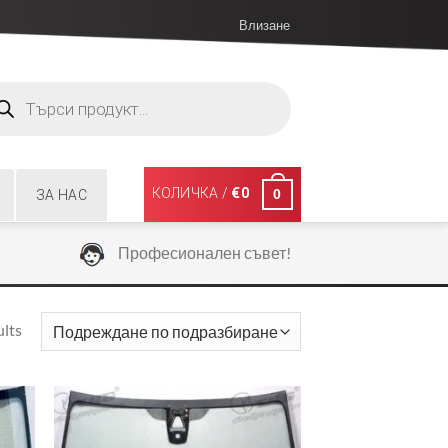
Влизане
ucts
ch
КОЛИЧКА /
€
0
0
ЗА НАС
Професионален съвет!
ults