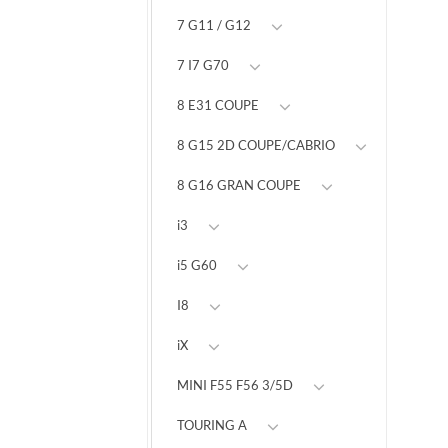
7 G11 / G12
7 I7 G70
8 E31 COUPE
8 G15 2D COUPE/CABRIO
8 G16 GRAN COUPE
i3
i5 G60
I8
iX
MINI F55 F56 3/5D
TOURING A