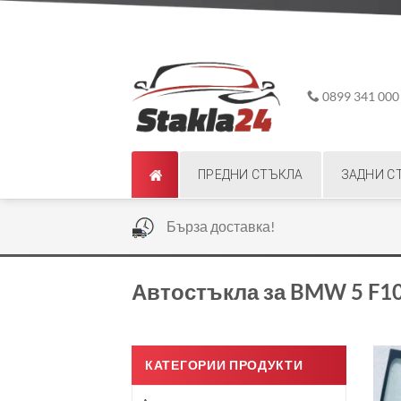
Skip
ADD ANYTHING HERE OR JUST REMOVE IT...
to
content
0899 341 000
ПРЕДНИ СТЪКЛА
ЗАДНИ С
|
Бърза доставка!
Автостъкла за BMW 5 F10
КАТЕГОРИИ ПРОДУКТИ