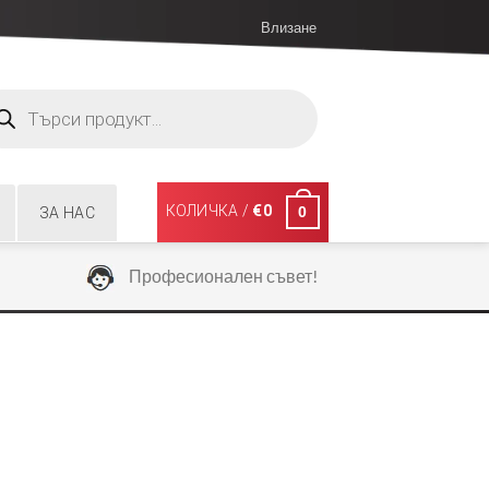
Влизане
ucts
ch
КОЛИЧКА /
€
0
0
ЗА НАС
Професионален съвет!