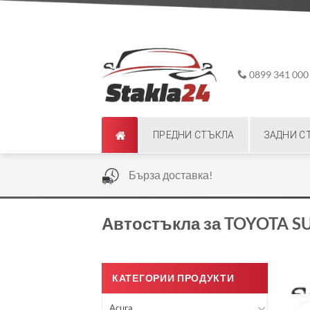
Skip
ADD ANYTHING HERE OR JUST REMOVE IT...
to
content
0899 341 000
ПРЕДНИ СТЪКЛА
ЗАДНИ С
|
Бърза доставка!
Автостъкла за TOYOTA SU
КАТЕГОРИИ ПРОДУКТИ
Acura