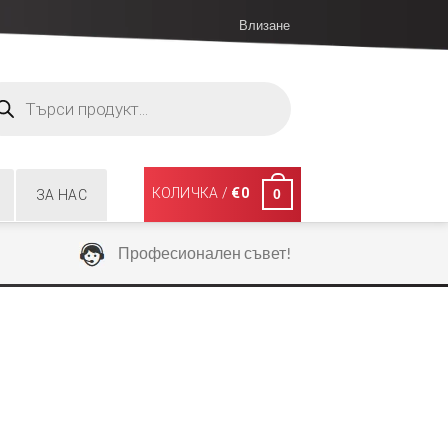
Влизане
ucts
ch
КОЛИЧКА /
€
0
0
ЗА НАС
Професионален съвет!