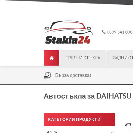
Skip
ADD ANYTHING HERE OR JUST REMOVE IT...
to
content
0899 341 000
ПРЕДНИ СТЪКЛА
ЗАДНИ С
|
Бърза доставка!
Автостъкла за DAIHATSU
КАТЕГОРИИ ПРОДУКТИ
Acura