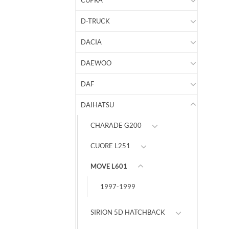
CUPRA
D-TRUCK
DACIA
DAEWOO
DAF
DAIHATSU
CHARADE G200
CUORE L251
MOVE L601
1997-1999
SIRION 5D HATCHBACK