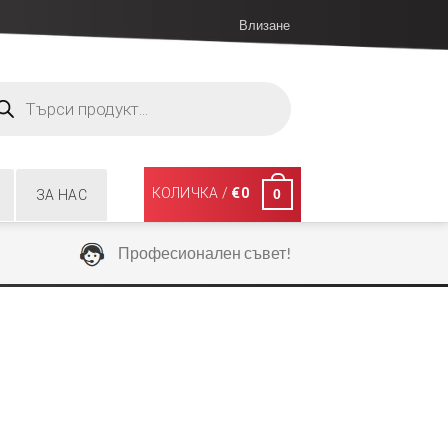
Влизане
ucts
ch
КОЛИЧКА /
€
0
0
ЗА НАС
Професионален съвет!