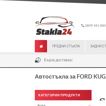
Skip
ADD ANYTHING HERE OR JUST REMOVE IT...
to
content
0899 341 000
ПРЕДНИ СТЪКЛА
ЗАДНИ С
|
Бърза доставка!
Автостъкла за FORD KUG
КАТЕГОРИИ ПРОДУКТИ
Acura