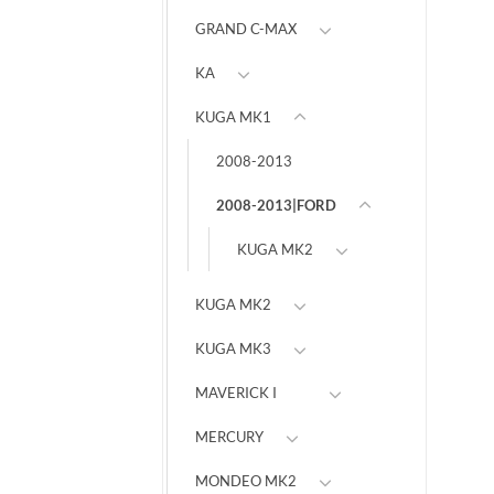
GRAND C-MAX
KA
KUGA MK1
2008-2013
2008-2013|FORD
KUGA MK2
KUGA MK2
KUGA MK3
MAVERICK I
MERCURY
MONDEO MK2