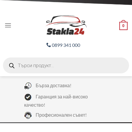
Skip
ADD ANYTHING HERE OR JUST REMOVE IT...
to
content
0
0899 341 000
Products
search
Бърза доставка!
Гаранция за най-високо
качество!
Професионален съвет!