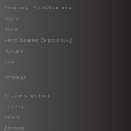
Автостъкла – Stakla24 топ цени
Марки
За нас
Често Задавани Въпроси (FAQ)
Контакти
Блог
ПРОФИЛ
Детайли на профила
Поръчки
Адреси
Доставка