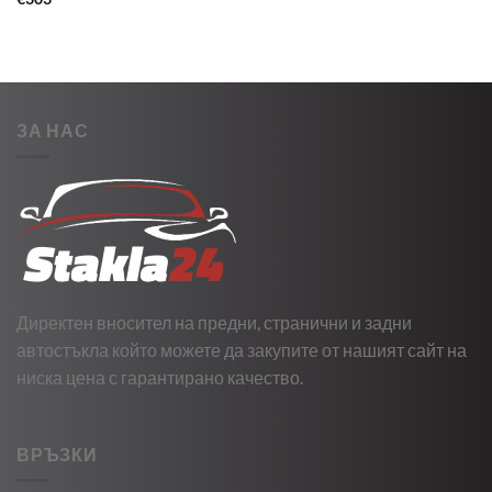
ЗА НАС
Директен вносител на предни, странични и задни
автостъкла който можете да закупите от нашият сайт на
ниска цена с гарантирано качество.
ВРЪЗКИ