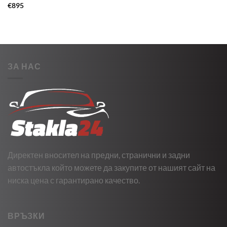
€
895
ЗА НАС
Директен вносител на предни, странични и задни
автостъкла който можете да закупите от нашият сайт на
ниска цена с гарантирано качество.
ВРЪЗКИ