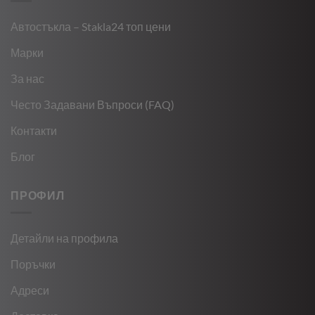
Автостъкла – Stakla24 топ цени
Марки
За нас
Често Задавани Въпроси (FAQ)
Контакти
Блог
ПРОФИЛ
Детайли на профила
Поръчки
Адреси