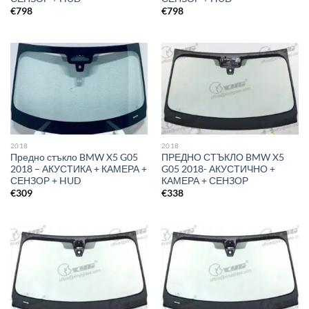
€
798
€
798
2018
2018
Предно стъкло BMW X5 G05
ПРЕДНО СТЪКЛО BMW X5
2018 – АКУСТИКА + КАМЕРА +
G05 2018- АКУСТИЧНО +
СЕНЗОР + HUD
КАМЕРА + СЕНЗОР
€
309
€
338