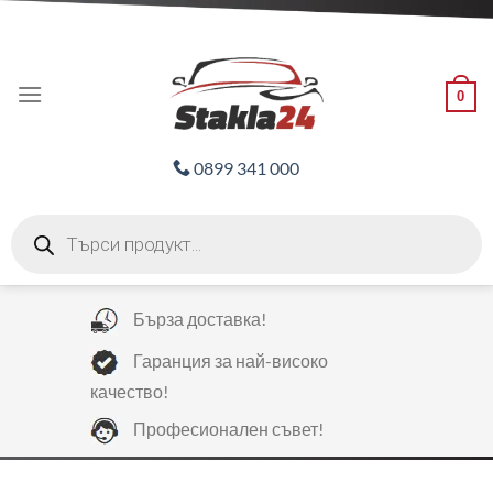
Skip
ADD ANYTHING HERE OR JUST REMOVE IT...
to
content
0
0899 341 000
Products
search
Бърза доставка!
Гаранция за най-високо
качество!
Професионален съвет!