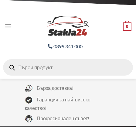
Skip
ADD ANYTHING HERE OR JUST REMOVE IT...
to
content
0
0899 341 000
Products
search
Бърза доставка!
Гаранция за най-високо
качество!
Професионален съвет!