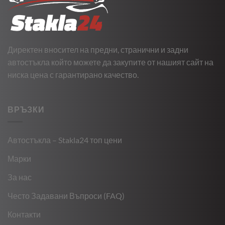
Директен вносител на предни, странични и задни
автостъкла който можете да закупите от нашият сайт на
ниска цена с гарантирано качество.
ВРЪЗКИ
Автостъкла – Stakla24 топ цени
Марки
За нас
Често Задавани Въпроси (FAQ)
Контакти