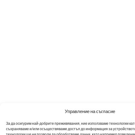
Управление на съгласие
За да осигурим най-добрите преживявания, ние използваме технологии като 
съхраняваме и/или осъществяваме достъп до информация за устройството
технологии ще ни позволи да обработваме данни, като например поведен