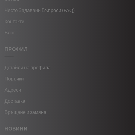
Често Задавани Въпроси (FAQ)
Контакти
Блог
ПРОФИЛ
Детайли на профила
Поръчки
Адреси
Доставка
Връщане и замяна
НОВИНИ