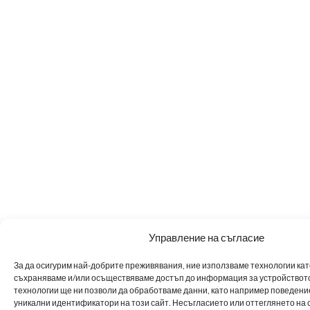
Управление на съгласие
За да осигурим най-добрите преживявания, ние използваме технологии като 
съхраняваме и/или осъществяваме достъп до информация за устройството
технологии ще ни позволи да обработваме данни, като например поведен
уникални идентификатори на този сайт. Несъгласието или оттеглянето на 