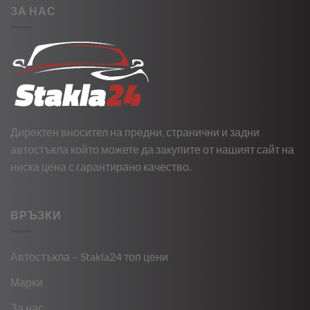
ЗА НАС
Директен вносител на предни, странични и задни
автостъкла който можете да закупите от нашият сайт на
ниска цена с гарантирано качество.
ВРЪЗКИ
Автостъкла – Stakla24 топ цени
Марки
За нас