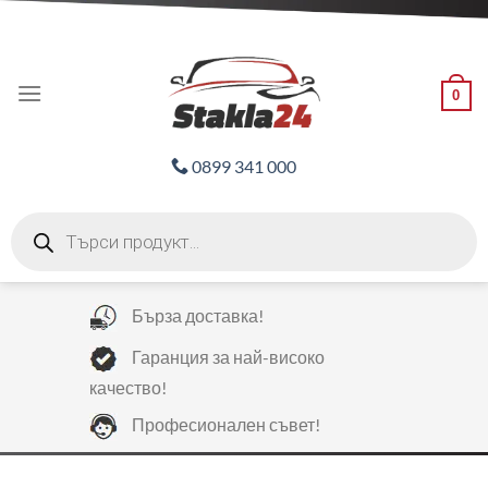
Skip
ADD ANYTHING HERE OR JUST REMOVE IT...
to
content
0
0899 341 000
Products
search
Бърза доставка!
Гаранция за най-високо
качество!
Професионален съвет!