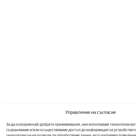
Управление на съгласие
За да осигурим най-добрите преживявания, ние използваме технологии като 
съхраняваме и/или осъществяваме достъп до информация за устройството
технологии ще ни позволи да обработваме данни, като например поведен