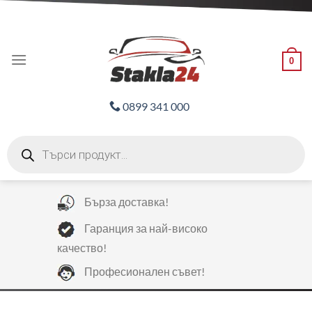
Skip
ADD ANYTHING HERE OR JUST REMOVE IT...
to
content
0
0899 341 000
Products
search
Бърза доставка!
Гаранция за най-високо
качество!
Професионален съвет!