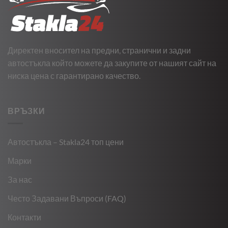
Директен вносител на предни, странични и задни
автостъкла който можете да закупите от нашият сайт на
ниска цена с гарантирано качество.
ВРЪЗКИ
Автостъкла – Stakla24 топ цени
Марки
За нас
Често Задавани Въпроси (FAQ)
Контакти