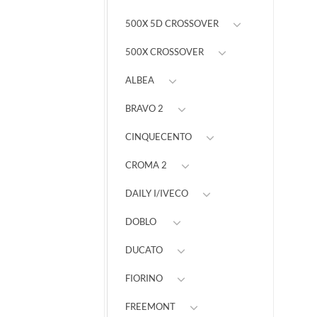
500X 5D CROSSOVER
500X CROSSOVER
ALBEA
BRAVO 2
CINQUECENTO
CROMA 2
DAILY I/IVECO
DOBLO
DUCATO
FIORINO
FREEMONT