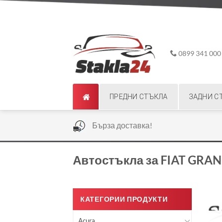
Skip
ADD ANYTHING HERE OR JUST REMOVE IT...
to
content
0899 341 000
ПРЕДНИ СТЪКЛА
ЗАДНИ С
|
Бърза доставка!
Автостъкла за FIAT GRA
КАТЕГОРИИ ПРОДУКТИ
Acura