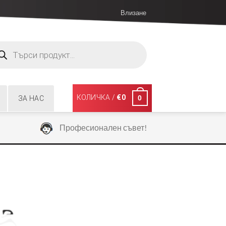
Влизане
ucts
ch
КОЛИЧКА /
€
0
0
ЗА НАС
Професионален съвет!