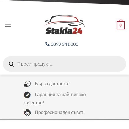
Skip
ADD ANYTHING HERE OR JUST REMOVE IT...
to
content
0
0899 341 000
Products
search
Бърза доставка!
Гаранция за най-високо
качество!
Професионален съвет!