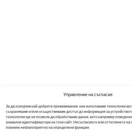
Управление на съгласие
За да осигурим най-добрите преживявания, ние използваме технологии като 
съхраняваме и/или осъществяваме достъп до информация за устройството
технологии ще ни позволи да обработваме данни, като например поведен
уникални идентификатори на този сайт. Несъгласието или оттеглянето на 
повлияе неблагоприятно на определени функции.