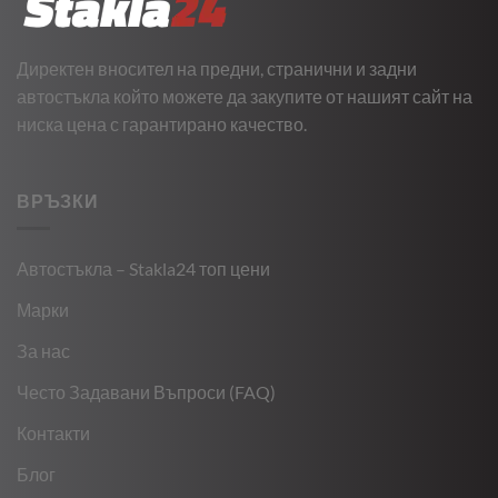
Директен вносител на предни, странични и задни
автостъкла който можете да закупите от нашият сайт на
ниска цена с гарантирано качество.
ВРЪЗКИ
Автостъкла – Stakla24 топ цени
Марки
За нас
Често Задавани Въпроси (FAQ)
Контакти
Блог