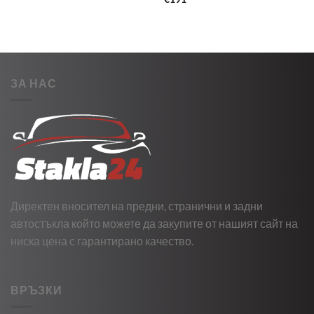
ЗА НАС
Директен вносител на предни, странични и задни
автостъкла който можете да закупите от нашият сайт на
ниска цена с гарантирано качество.
ВРЪЗКИ