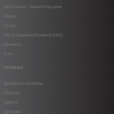
Автостъкла – Stakla24 топ цени
Марки
За нас
Често Задавани Въпроси (FAQ)
Контакти
Блог
ПРОФИЛ
Детайли на профила
Поръчки
Адреси
Доставка