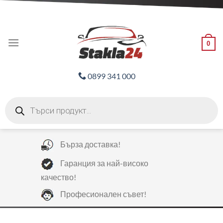
Skip
ADD ANYTHING HERE OR JUST REMOVE IT...
to
content
0
0899 341 000
Products
search
Бърза доставка!
Гаранция за най-високо
качество!
Професионален съвет!