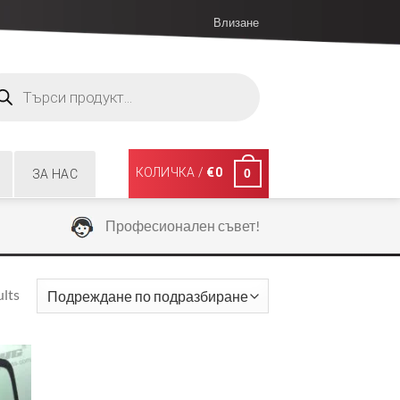
Влизане
ucts
ch
КОЛИЧКА /
€
0
0
ЗА НАС
Професионален съвет!
ults