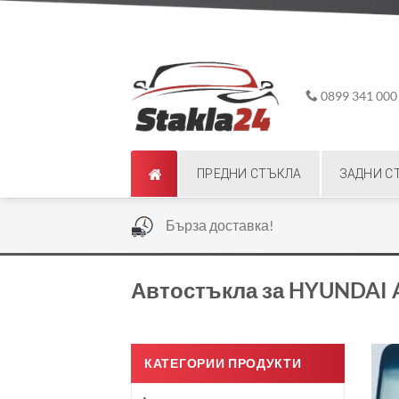
Skip
ADD ANYTHING HERE OR JUST REMOVE IT...
to
content
0899 341 000
ПРЕДНИ СТЪКЛА
ЗАДНИ С
|
Бърза доставка!
Автостъкла за HYUNDAI 
КАТЕГОРИИ ПРОДУКТИ