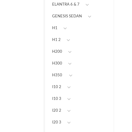
ELANTRA 6 & 7
GENESIS SEDAN
H1
H1 2
H200
H300
H350
I10 2
I10 3
I20 2
I20 3