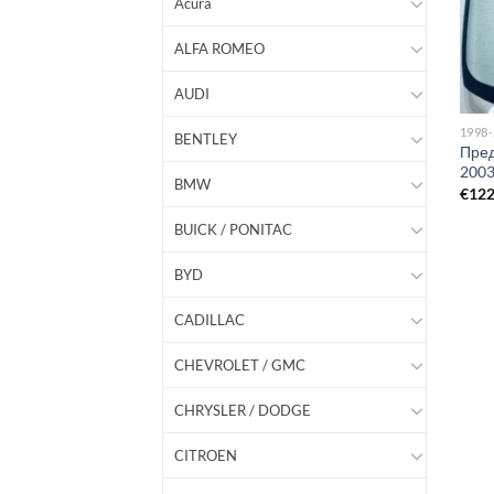
Acura
ALFA ROMEO
AUDI
1998
BENTLEY
Пред
200
BMW
€
12
BUICK / PONITAC
BYD
CADILLAC
CHEVROLET / GMC
CHRYSLER / DODGE
CITROEN