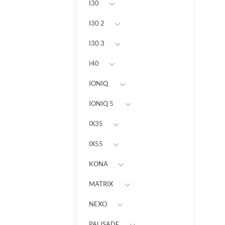
I30
I30 2
I30 3
I40
IONIQ
IONIQ 5
IX35
IX55
KONA
MATRIX
NEXO
PALISADE