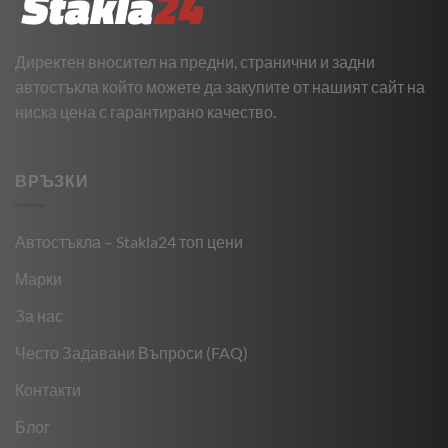
Директен вносител на предни, странични и задни
автостъкла който можете да закупите от нашият сайт на
ниска цена с гарантирано качество.
ВРЪЗКИ
Автостъкла – Stakla24 топ цени
Марки
За нас
Често Задавани Въпроси (FAQ)
Контакти
Блог