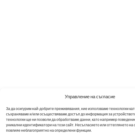
Управление на съгласие
За да осигурим най-добрите преживявания, ние използваме технологии като 
съхраняваме и/или осъществяваме достъп до информация за устройството
технологии ще ни позволи да обработваме данни, като например поведен
уникални идентификатори на този сайт. Несъгласието или оттеглянето на 
повлияе неблагоприятно на определени функции.