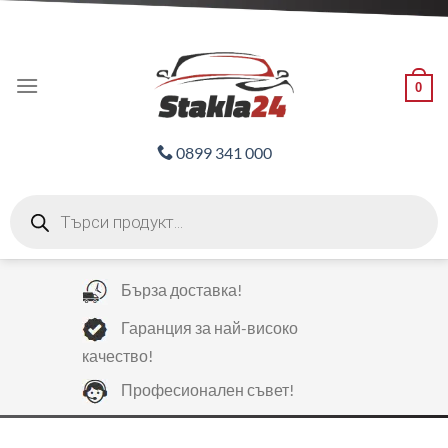
Skip
ADD ANYTHING HERE OR JUST REMOVE IT...
to
content
0
0899 341 000
Products
search
Бърза доставка!
Гаранция за най-високо
качество!
Професионален съвет!