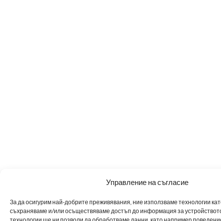
Управление на съгласие
За да осигурим най-добрите преживявания, ние използваме технологии като 
съхраняваме и/или осъществяваме достъп до информация за устройството
технологии ще ни позволи да обработваме данни, като например поведен