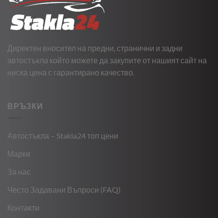
Директен вносител на предни, странични и задни
автостъкла който можете да закупите от нашият сайт на
ниска цена с гарантирано качество.
ВРЪЗКИ
Автостъкла – Stakla24 топ цени
Марки
За нас
Често Задавани Въпроси (FAQ)
Контакти