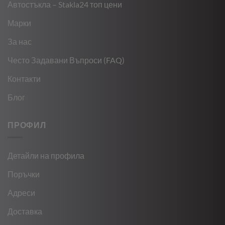
Автостъкла – Stakla24 топ цени
Марки
За нас
Често Задавани Въпроси (FAQ)
Контакти
Блог
ПРОФИЛ
Детайли на профила
Поръчки
Адреси
Доставка