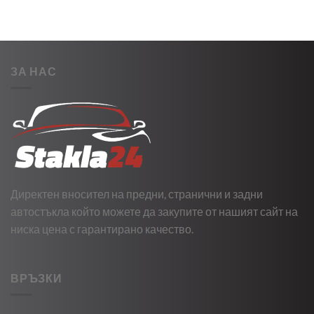
ЗА НАС
Директен вносител на предни, странични и задни
автостъкла който можете да закупите от нашият сайт на
ниска цена с гарантирано качество.
ВРЪЗКИ