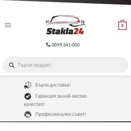
Skip
ADD ANYTHING HERE OR JUST REMOVE IT...
to
content
0
0899 341 000
Products
search
Бърза доставка!
Гаранция за най-високо
качество!
Професионален съвет!