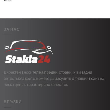
ЗА НАС
Директен вносител на предни, странични и задни
автостъкла който можете да закупите от нашият сайт на
ниска цена с гарантирано качество.
ВРЪЗКИ