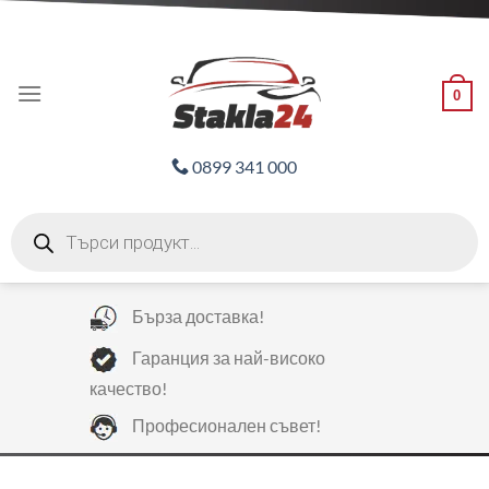
Skip
ADD ANYTHING HERE OR JUST REMOVE IT...
to
content
0
0899 341 000
Products
search
Бърза доставка!
Гаранция за най-високо
качество!
Професионален съвет!