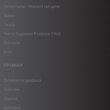
Автостъкла – Stakla24 топ цени
Марки
За нас
Често Задавани Въпроси (FAQ)
Контакти
Блог
ПРОФИЛ
Детайли на профила
Поръчки
Адреси
Доставка