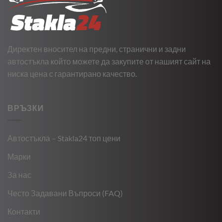
Директен вносител на предни, странични и задни
автостъкла който можете да закупите от нашият сайт на
ниска цена с гарантирано качество.
ВРЪЗКИ
Автостъкла – Stakla24 топ цени
Марки
За нас
Често Задавани Въпроси (FAQ)
Контакти