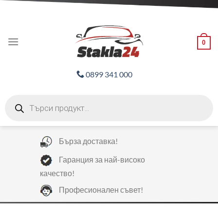
Skip
ADD ANYTHING HERE OR JUST REMOVE IT...
to
content
0
0899 341 000
Products
search
Бърза доставка!
Гаранция за най-високо
качество!
Професионален съвет!