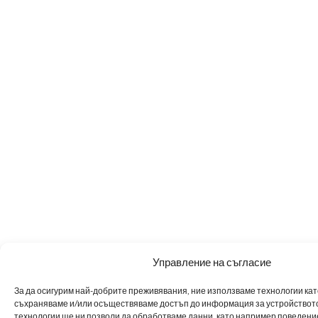
Управление на съгласие
За да осигурим най-добрите преживявания, ние използваме технологии като 
съхраняваме и/или осъществяваме достъп до информация за устройството
технологии ще ни позволи да обработваме данни, като например поведен