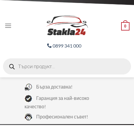
Skip
ADD ANYTHING HERE OR JUST REMOVE IT...
to
content
0
0899 341 000
Products
search
Бърза доставка!
Гаранция за най-високо
качество!
Професионален съвет!