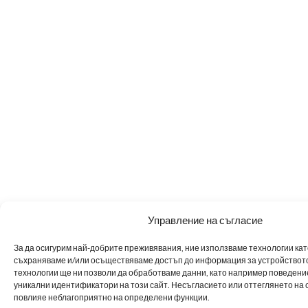
Управление на съгласие
За да осигурим най-добрите преживявания, ние използваме технологии като 
съхраняваме и/или осъществяваме достъп до информация за устройството
технологии ще ни позволи да обработваме данни, като например поведен
уникални идентификатори на този сайт. Несъгласието или оттеглянето на 
повлияе неблагоприятно на определени функции.