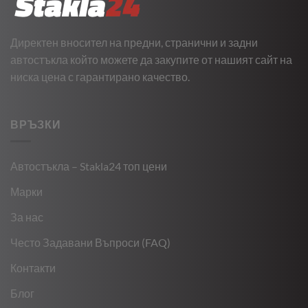
Директен вносител на предни, странични и задни
автостъкла който можете да закупите от нашият сайт на
ниска цена с гарантирано качество.
ВРЪЗКИ
Автостъкла – Stakla24 топ цени
Марки
За нас
Често Задавани Въпроси (FAQ)
Контакти
Блог