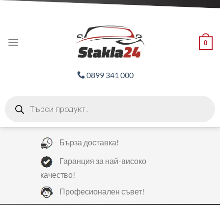
Skip
ADD ANYTHING HERE OR JUST REMOVE IT...
to
content
0
0899 341 000
Products
search
Бърза доставка!
Гаранция за най-високо
качество!
Професионален съвет!