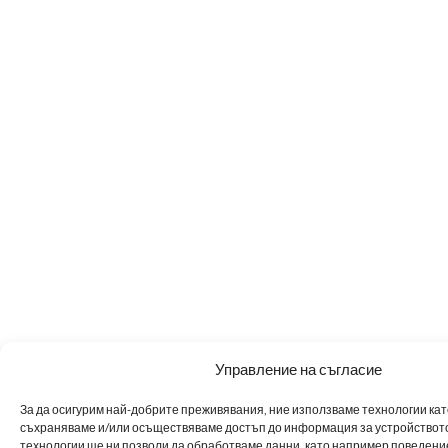
Управление на съгласие
За да осигурим най-добрите преживявания, ние използваме технологии като 
съхраняваме и/или осъществяваме достъп до информация за устройството
технологии ще ни позволи да обработваме данни, като например поведен