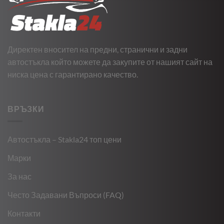
Директен вносител на предни, странични и задни
автостъкла който можете да закупите от нашият сайт на
ниска цена с гарантирано качество.
ВРЪЗКИ
Автостъкла – Stakla24 топ цени
Марки
За нас
Често Задавани Въпроси (FAQ)
Контакти