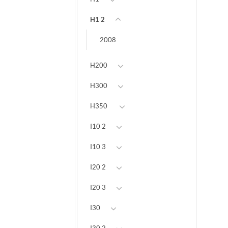
H1 2
2008
H200
H300
H350
I10 2
I10 3
I20 2
I20 3
I30