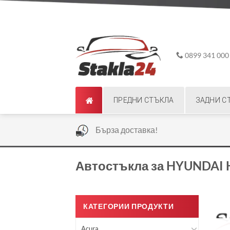
Skip
ADD ANYTHING HERE OR JUST REMOVE IT...
to
content
0899 341 000
ПРЕДНИ СТЪКЛА
ЗАДНИ С
|
Бърза доставка!
Автостъкла за HYUNDAI 
КАТЕГОРИИ ПРОДУКТИ
Acura