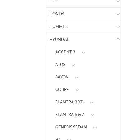
HD7
HONDA
HUMMER
HYUNDAI
ACCENT 3
ATOS
BAYON
COUPE
ELANTRA 3 XD
ELANTRA 6 & 7
GENESIS SEDAN
H1