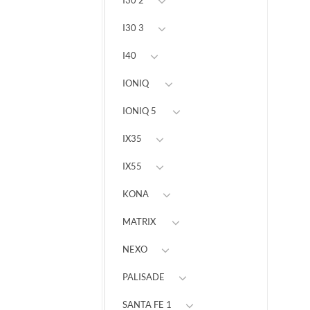
I30 2
I30 3
I40
IONIQ
IONIQ 5
IX35
IX55
KONA
MATRIX
NEXO
PALISADE
SANTA FE 1