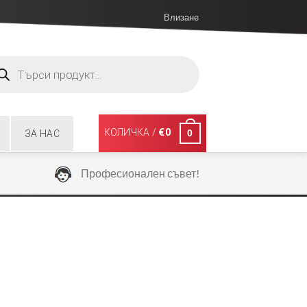
Влизане
ucts
ch
КОЛИЧКА /
€
0
0
ЗА НАС
Професионален съвет!