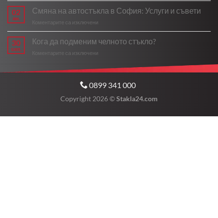
се
за
нагревателите
Смяна на автостъкла в София: Услуги и съвети
движи
02
безопасността?
на
трудно?
ян.
за
Коментарите са изключени
задното
Симптоми
Смяна
стъкло
и
на
Кога да подменим челното стъкло?
спират
30
решения
автостъкла
сеп.
да
за
Коментарите са изключени
в
работят
Кога
София:
и
да
Услуги
кога
подменим
и
ремонтът
0899 341 000
челното
съвети
е
стъкло?
Copyright 2026 ©
Stakla24.com
невъзможен?