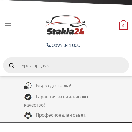
Skip
ADD ANYTHING HERE OR JUST REMOVE IT...
to
content
0
0899 341 000
Products
search
Бърза доставка!
Гаранция за най-високо
качество!
Професионален съвет!