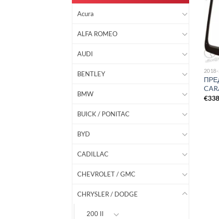
Acura
ALFA ROMEO
AUDI
2018
BENTLEY
ПРЕ
CAR
BMW
€
33
BUICK / PONITAC
BYD
CADILLAC
CHEVROLET / GMC
CHRYSLER / DODGE
200 II