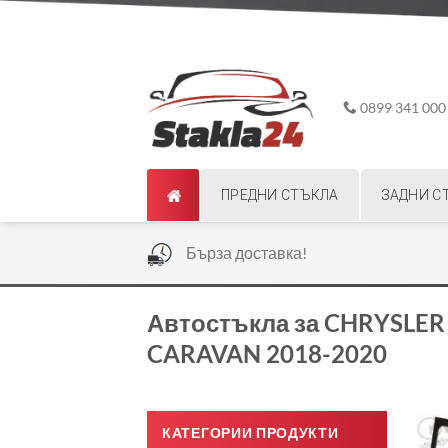
Skip
ADD ANYTHING HERE OR JUST REMOVE IT...
to
content
0899 341 000
ПРЕДНИ СТЪКЛА
ЗАДНИ С
|
Бърза доставка!
Автостъкла за CHRYSLE
CARAVAN 2018-2020
КАТЕГОРИИ ПРОДУКТИ