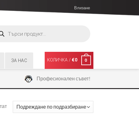
Влизане
ucts
ch
КОЛИЧКА /
€
0
0
ЗА НАС
Професионален съвет!
тат