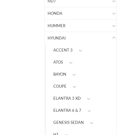
HD7
HONDA
HUMMER
HYUNDAI
ACCENT 3
ATOS
BAYON
COUPE
ELANTRA 3 XD
ELANTRA 6 & 7
GENESIS SEDAN
H1