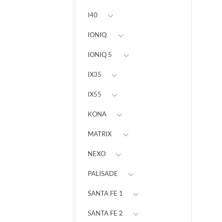
I40
IONIQ
IONIQ 5
IX35
IX55
KONA
MATRIX
NEXO
PALISADE
SANTA FE 1
SANTA FE 2