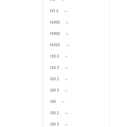
H1 2
H200
H300
H350
I10 2
I10 3
I20 2
I20 3
I30
I30 2
I30 3