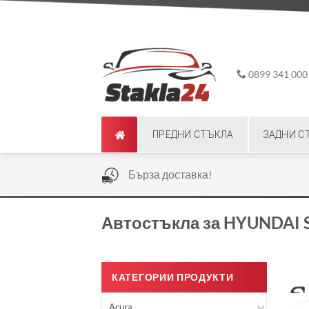
Skip
ADD ANYTHING HERE OR JUST REMOVE IT...
to
content
0899 341 000
ПРЕДНИ СТЪКЛА
ЗАДНИ С
|
Бърза доставка!
Автостъкла за HYUNDAI 
КАТЕГОРИИ ПРОДУКТИ
Acura