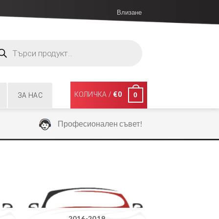
Влизане
ucts
ch
КОЛИЧКА /
€
0
0
ЗА НАС
Професионален съвет!
2016-2019