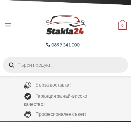
Skip
ADD ANYTHING HERE OR JUST REMOVE IT...
to
content
0
0899 341 000
Products
search
Бърза доставка!
Гаранция за най-високо
качество!
Професионален съвет!