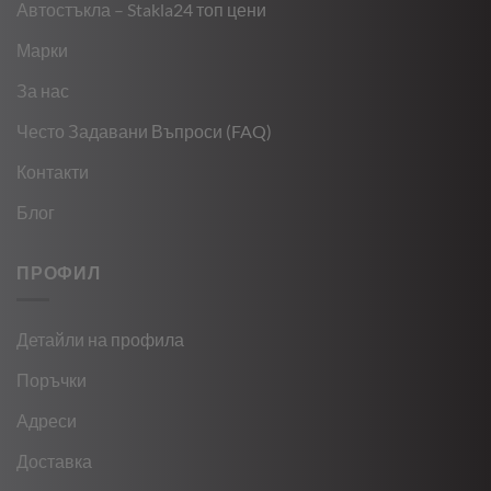
Автостъкла – Stakla24 топ цени
Марки
За нас
Често Задавани Въпроси (FAQ)
Контакти
Блог
ПРОФИЛ
Детайли на профила
Поръчки
Адреси
Доставка