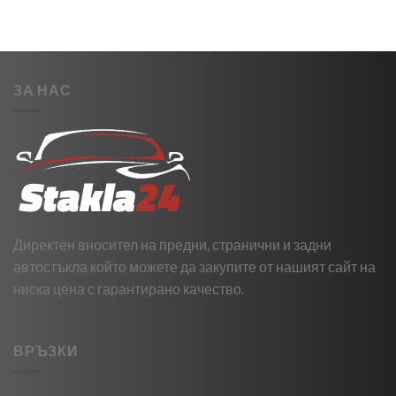
ЗА НАС
Директен вносител на предни, странични и задни
автостъкла който можете да закупите от нашият сайт на
ниска цена с гарантирано качество.
ВРЪЗКИ