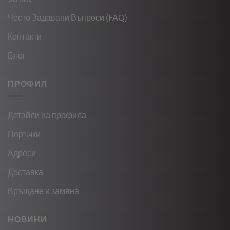
Често Задавани Въпроси (FAQ)
Контакти
Блог
ПРОФИЛ
Детайли на профила
Поръчки
Адреси
Доставка
Връщане и замяна
НОВИНИ