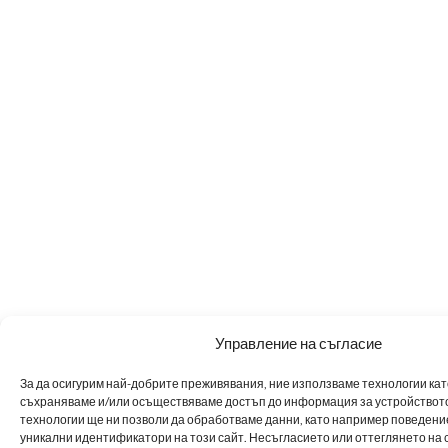
Управление на съгласие
За да осигурим най-добрите преживявания, ние използваме технологии като 
съхраняваме и/или осъществяваме достъп до информация за устройството
технологии ще ни позволи да обработваме данни, като например поведен
уникални идентификатори на този сайт. Несъгласието или оттеглянето на 