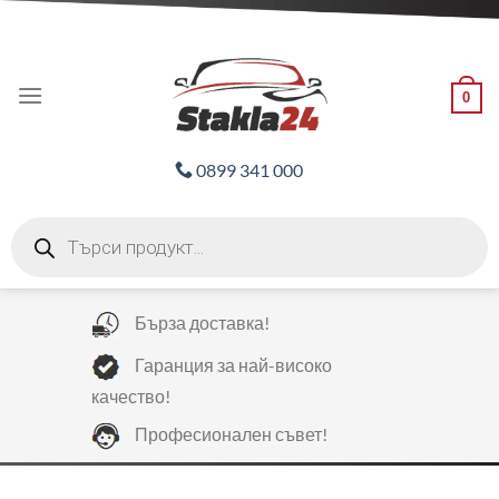
Skip
ADD ANYTHING HERE OR JUST REMOVE IT...
to
content
0
0899 341 000
Products
search
Бърза доставка!
Гаранция за най-високо
качество!
Професионален съвет!