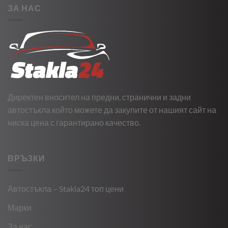
ЗА НАС
Директен вносител на предни, странични и задни
автостъкла който можете да закупите от нашият сайт на
ниска цена с гарантирано качество.
ВРЪЗКИ
Автостъкла – Stakla24 топ цени
Марки
За нас